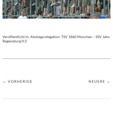
Veröffentlicht in:
Abstiegsrelegation: TSV 1860 München – SSV Jahn
Regensburg 0:2
← VORHERIGE
NEUERE →