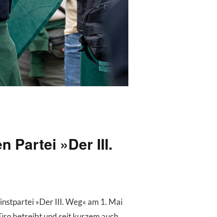
Partei »Der III.
instpartei »Der III. Weg« am 1. Mai
üro betreibt und seit kurzem auch