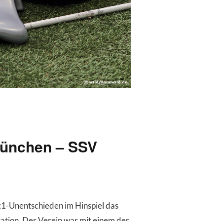
München – SSV
1-Unentschieden im Hinspiel das
ation. Der Verein war mit einem der