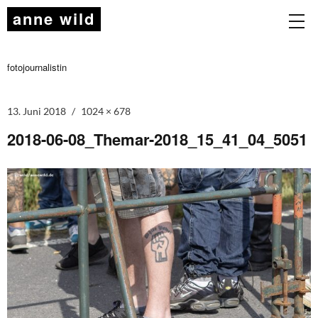
anne wild
fotojournalistin
13. Juni 2018
1024 × 678
2018-06-08_Themar-2018_15_41_04_5051