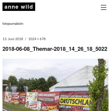
anne wild
fotojournalistin
13. Juni 2018
1024 × 678
2018-06-08_Themar-2018_14_26_18_5022