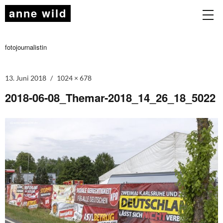
anne wild
fotojournalistin
13. Juni 2018
1024 × 678
2018-06-08_Themar-2018_14_26_18_5022