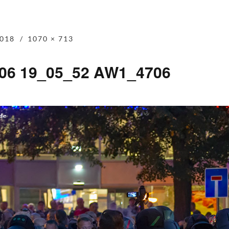
018
1070 × 713
-06 19_05_52 AW1_4706